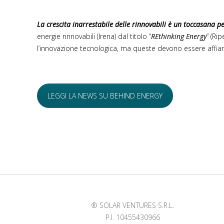
La crescita inarrestabile delle rinnovabili è un toccasana pe
energie rinnovabili (Irena) dal titolo “
REthinking Energy
” (Ri
l’innovazione tecnologica, ma queste devono essere affia
LEGGI LA NEWS SU BEHIND ENERGY
® SOLAR VENTURES S.R.L.
P.I. 10455430966