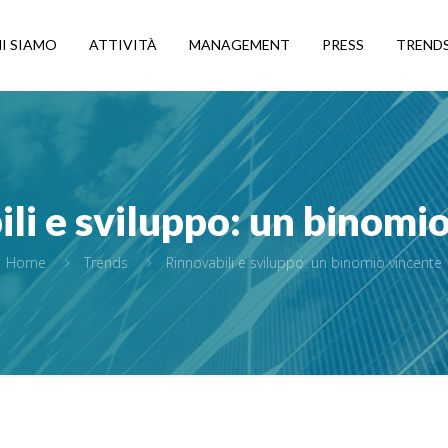
I SIAMO
ATTIVITÀ
MANAGEMENT
PRESS
TREND
li e sviluppo: un binomi
Home
Trends
Rinnovabili e sviluppo: un binomio vincente