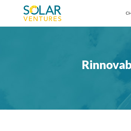
CH
Rinnovabi