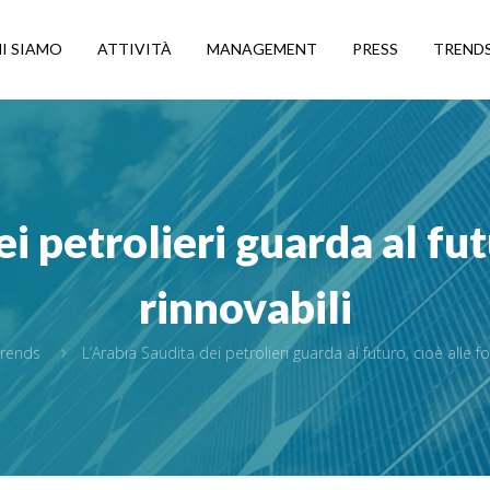
I SIAMO
ATTIVITÀ
MANAGEMENT
PRESS
TREND
i petrolieri guarda al fut
rinnovabili
Trends
L’Arabia Saudita dei petrolieri guarda al futuro, cioè alle fo