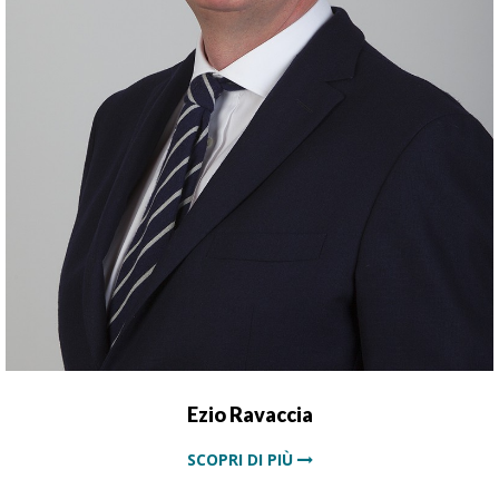
EZIO RAVACCIA
Chief Financial Officer
Laureato in Economia all’Università Commerciale
Luigi Bocconi di Milano, è iscritto all’ordine dei
commercialisti dal 1994.
Ezio Ravaccia
SCOPRI DI PIÙ