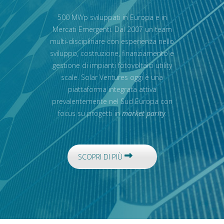
500 MWp sviluppati in Europa e in
Mercati Emergenti. Dal 2007 un team
multi-disciplinare con esperienza nello
sviluppo, costruzione, finanziamento e
gestione di impianti fotovoltaici utility
scale. Solar Ventures oggi è una
piattaforma integrata attiva
prevalentemente nel Sud Europa con
focus su progetti in
market parity
.
SCOPRI DI PIÙ