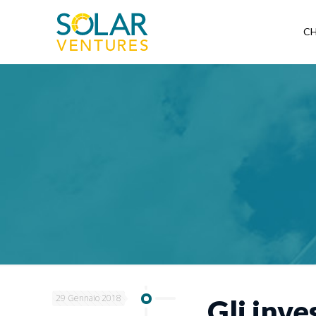
CH
29 Gennaio 2018
Gli inve