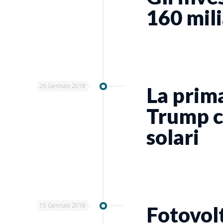
160 mili
26 Gennaio 2018
La prim
Trump co
solari
15 Gennaio 2018
Fotovolt